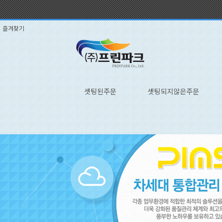
즐겨찾기
셋팅된주문
셋팅되지않은주문